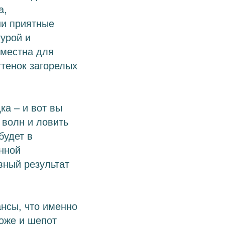
а,
ни приятные
турой и
уместна для
ттенок загорелых
ка – и вот вы
 волн и ловить
будет в
енной
вный результат
ансы, что именно
коже и шепот