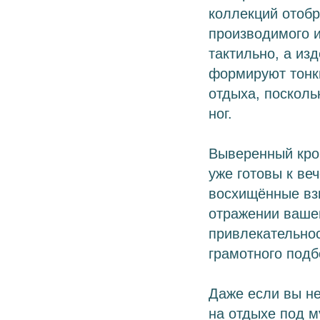
коллекций отоб
производимого и
тактильно, а из
формируют тонк
отдыха, посколь
ног.
Выверенный крой
уже готовы к ве
восхищённые взг
отражении вашег
привлекательнос
грамотного подб
Даже если вы не
на отдыхе под м