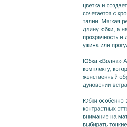
цветка и создае
сочетается с кр
талии. Мягкая р
длину юбки, а н
прозрачность и 
ужина или прогу
Юбка «Волна» А
комплекту, кото
женственный обр
дуновении ветр
Юбки особенно э
контрастных отт
внимание на ма
выбирать тонкие