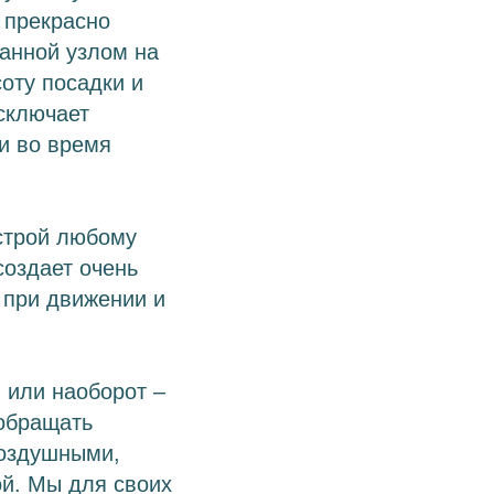
 прекрасно
занной узлом на
оту посадки и
сключает
 и во время
строй любому
создает очень
 при движении и
 или наоборот –
 обращать
воздушными,
ой. Мы для своих