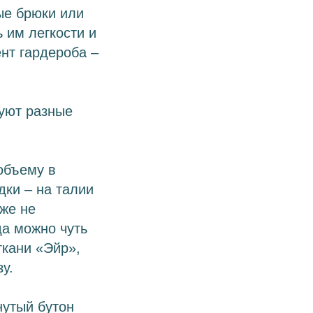
ые брюки или
 им легкости и
нт гардероба –
уют разные
объему в
дки – на талии
кже не
да можно чуть
ткани «Эйр»,
у.
утый бутон