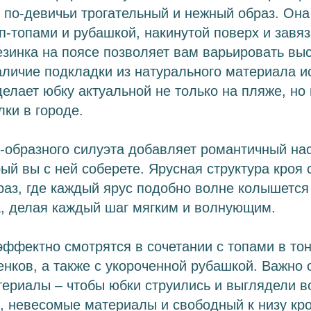
т по-девичьи трогательный и нежный образ. Она
оп-топами и рубашкой, накинутой поверх и завя
езинка на поясе позволяет вам варьировать выс
аличие подкладки из натурального материала и
делает юбку актуальной не только на пляже, но
лки в городе.
-образного силуэта добавляет романтичный на
рый вы с ней соберете. Ярусная структура кроя 
аз, где каждый ярус подобно волне колышется
а, делая каждый шаг мягким и волнующим.
ффектно смотрятся в сочетании с топами в тон
енков, а также с укороченной рубашкой. Важно
териалы – чтобы юбки струились и выглядели 
, невесомые материалы и свободный к низу кр