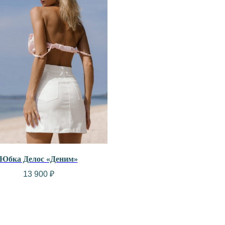
Юбка Делос «Деним»
13 900
₽