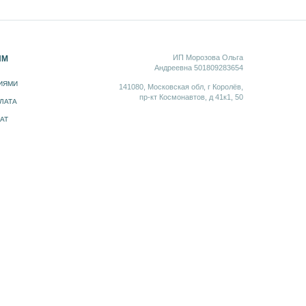
ИП Морозова Ольга
ЯМ
Андреевна 501809283654
ЛИЯМИ
141080, Московская обл, г Королёв,
пр-кт Космонавтов, д 41к1, 50
ЛАТА
АТ