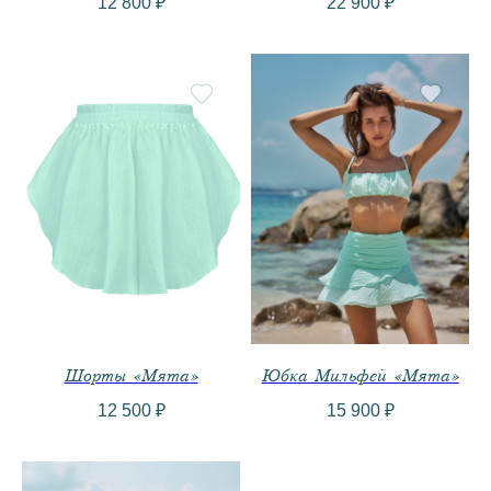
12 800
₽
22 900
₽
ПОКУПАТЕЛЯМ
RAY
ПРОГРАММА ЛОЯЛЬНОСТИ
О БРЕНДЕ
УХОД ЗА ИЗДЕЛИЯМИ
БЛОГ
ДОСТАВКА И ОПЛАТА
ОБМЕН И ВОЗВРАТ
КОНТАКТЫ
РЕКВИЗИТЫ
Шорты «Мята»
Юбка Мильфей «Мята»
12 500
₽
15 900
₽