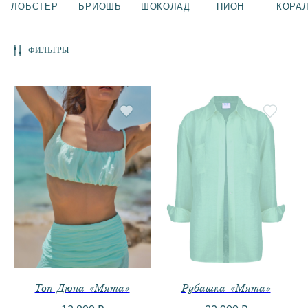
ИНЖИР
ЛАЙМ
ОБЛАКО
ФИЛЬТРЫ
МЯТА
ЧЕРНЫЙ
ЗЕФИР
ПЛОМБИР
СКАЙ
MIX&MATCH
ДЕНИМ
ВСЕ ТОВАРЫ
ЛИЧНЫЙ КАБИНЕТ
Топ Дюна «Мята»
Рубашка «Мята»