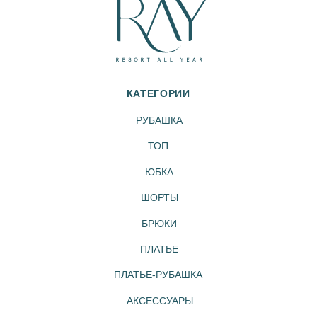
ЛАГУНА
ПЕРСИК
ИНЖИР
ЛАЙМ
ОБЛАКО
МЯТА
ТРОПЕЗЬЕН
ЗЕФИР
ПЛОМБИР
СКАЙ
MIX&MATCH
ЧЕРНЫЙ
ДЕНИМ
ДЖЕЛАТО
ПОКУПАТЕЛЯМ
УХОД ЗА ИЗДЕЛИЯМИ
ДОСТАВКА И ОПЛАТА