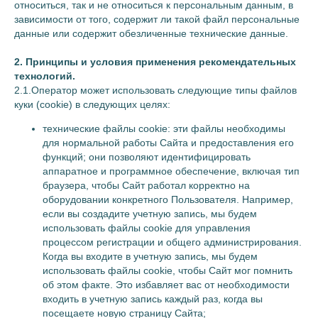
относиться, так и не относиться к персональным данным, в
ПОКУПАТЕЛЯМ
RAY
зависимости от того, содержит ли такой файл персональные
ПРОГРАММА ЛОЯЛЬНОСТИ
О БРЕНДЕ
данные или содержит обезличенные технические данные.
УХОД ЗА ИЗДЕЛИЯМИ
БЛОГ
2. Принципы и условия применения рекомендательных
ДОСТАВКА И ОПЛАТА
технологий.
ОБМЕН И ВОЗВРАТ
2.1.Оператор может использовать следующие типы файлов
КОНТАКТЫ
куки (сookie) в следующих целях:
РЕКВИЗИТЫ
технические файлы cookie: эти файлы необходимы
для нормальной работы Сайта и предоставления его
функций; они позволяют идентифицировать
аппаратное и программное обеспечение, включая тип
браузера, чтобы Сайт работал корректно на
оборудовании конкретного Пользователя. Например,
если вы создадите учетную запись, мы будем
использовать файлы cookie для управления
процессом регистрации и общего администрирования.
Когда вы входите в учетную запись, мы будем
использовать файлы cookie, чтобы Сайт мог помнить
об этом факте. Это избавляет вас от необходимости
входить в учетную запись каждый раз, когда вы
посещаете новую страницу Сайта;