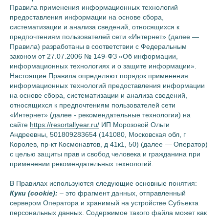
ИНЖИР
Правила применения информационных технологий
ЛАЙМ
предоставления информации на основе сбора,
систематизации и анализа сведений, относящихся к
ОБЛАКО
предпочтениям пользователей сети «Интернет» (далее —
МЯТА
Правила) разработаны в соответствии с Федеральным
законом от 27.07.2006 № 149-ФЗ «Об информации,
ЧЕРНЫЙ
информационных технологиях и о защите информации».
ЗЕФИР
Настоящие Правила определяют порядок применения
информационных технологий предоставления информации
ПЛОМБИР
на основе сбора, систематизации и анализа сведений,
СКАЙ
относящихся к предпочтениям пользователей сети
«Интернет» (далее - рекомендательные технологии) на
MIX&MATCH
сайте
https://resortallyear.ru/
ИП Морозовой Ольги
ДЕНИМ
Андреевны, 501809283654 (141080, Московская обл, г
Королев, пр-кт Космонавтов, д 41к1, 50) (далее — Оператор)
с целью защиты прав и свобод человека и гражданина при
ВСЕ ТОВАРЫ
применении рекомендательных технологий.
В Правилах используются следующие основные понятия:
ЛИЧНЫЙ КАБИНЕТ
Куки (cookie):
– это фрагмент данных, отправленный
сервером Оператора и хранимый на устройстве Субъекта
персональных данных. Содержимое такого файла может как