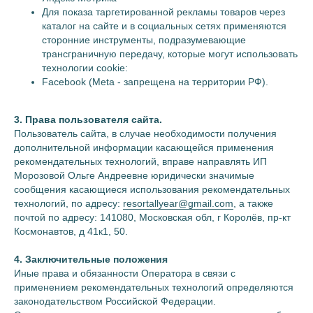
Для показа таргетированной рекламы товаров через
АКСЕССУАРЫ
каталог на сайте и в социальных сетях применяются
СЕРТИФИКАТ
сторонние инструменты, подразумевающие
трансграничную передачу, которые могут использовать
КОЛЛЕКЦИИ
технологии cookie:
ЛОБСТЕР
Facebook (Meta - запрещена на территории РФ).
БРИОШЬ
ШОКОЛАД
3. Права пользователя сайта.
Пользователь сайта, в случае необходимости получения
ПИОН
дополнительной информации касающейся применения
КОРАЛЛ
рекомендательных технологий, вправе направлять ИП
ЛАГУНА
Морозовой Ольге Андреевне юридически значимые
ПЕРСИК
сообщения касающиеся использования рекомендательных
технологий, по адресу:
resortallyear@gmail.com
, а также
ИНЖИР
почтой по адресу: 141080, Московская обл, г Королёв, пр-кт
ЛАЙМ
Космонавтов, д 41к1, 50.
ОБЛАКО
4. Заключительные положения
МЯТА
Иные права и обязанности Оператора в связи с
ТРОПЕЗЬЕН
применением рекомендательных технологий определяются
ЗЕФИР
законодательством Российской Федерации.