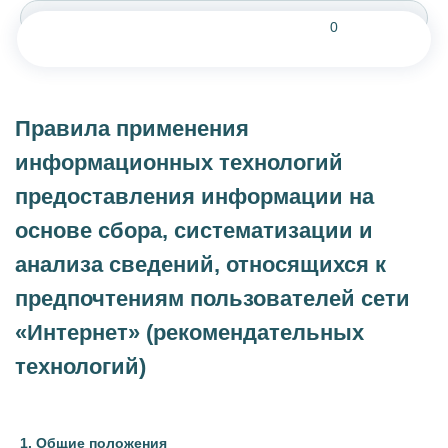
0
Правила применения
информационных технологий
предоставления информации на
КАТЕГОРИИ
КОЛЛЕКЦИИ
основе сбора, систематизации и
РУБАШКА
ТРОПЕЗЬЕН
анализа сведений, относящихся к
предпочтениям пользователей сети
ТОП
ДЖЕЛАТО
«Интернет» (рекомендательных
ЮБКА
ЛОБСТЕР
технологий)
ШОРТЫ
БРИОШЬ
БРЮКИ
ШОКОЛАД
ПЛАТЬЕ
ПИОН
ПЛАТЬЕ-РУБАШКА
КОРАЛЛ
АКСЕССУАРЫ
ЛАГУНА
СЕРТИФИКАТ
ПЕРСИК
1. Общие положения