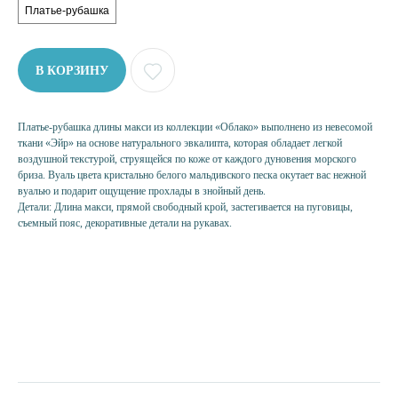
Платье-рубашка
В КОРЗИНУ
Платье-рубашка длины макси из коллекции «Облако» выполнено из невесомой
НУЖНА ПОМОЩЬ?
ткани «Эйр» на основе натурального эвкалипта, которая обладает легкой
воздушной текстурой, струящейся по коже от каждого дуновения морского
бриза. Вуаль цвета кристально белого мальдивского песка окутает вас нежной
вуалью и подарит ощущение прохлады в знойный день.
Детали: Длина макси, прямой свободный крой, застегивается на пуговицы,
съемный пояс, декоративные детали на рукавах.
КАТЕГОРИИ
РУБАШКА
ТОП
ЮБКА
ШОРТЫ
БРЮКИ