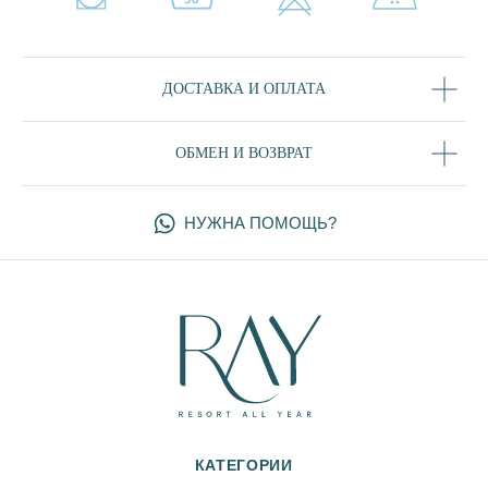
ЗЕФИР
ПЛОМБИР
СКАЙ
ДОСТАВКА И ОПЛАТА
MIX&MATCH
ЧЕРНЫЙ
ОБМЕН И ВОЗВРАТ
ДЕНИМ
ДЖЕЛАТО
ПОКУПАТЕЛЯМ
УХОД ЗА ИЗДЕЛИЯМИ
ДОСТАВКА И ОПЛАТА
ОБМЕН И ВОЗВРАТ
КОНТАКТЫ
РЕКВИЗИТЫ
О БРЕНДЕ
БЛОГ
Политика конфиденциальности