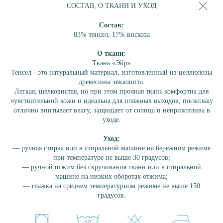
СОСТАВ, О ТКАНИ И УХОД
ПЛАТЬЕ
ПЛАТЬЕ-РУБАШКА
Состав:
АКСЕССУАРЫ
83% тенсел, 17% вискоза
СЕРТИФИКАТ
О ткани:
Ткань «Эйр»
КОЛЛЕКЦИИ
Тенсел - это натуральный материал, изготовленный из целлюлозы
ЛОБСТЕР
древесины эвкалипта.
БРИОШЬ
Легкая, шелковистая, но при этом прочная ткань комфортна для
чувствительной кожи и идеальна для пляжных выходов, поскольку
ШОКОЛАД
отлично впитывает влагу, защищает от солнца и неприхотлива в
ПИОН
уходе.
КОРАЛЛ
Уход:
ЛАГУНА
— ручная стирка или в стиральной машине на бережном режиме
ПЕРСИК
при температуре не выше 30 градусов;
— ручной отжим без скручивания ткани или в стиральной
ИНЖИР
машине на низких оборотах отжима;
ЛАЙМ
— глажка на среднем температурном режиме не выше 150
ОБЛАКО
градусов.
МЯТА
ТРОПЕЗЬЕН