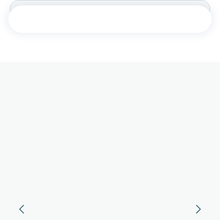
КАТЕГОРИИ
КОЛЛЕКЦИИ
РУБАШКА
ТРОПЕЗЬЕН
ДЖЕЛАТО
ТОП
ЮБКА
ЛОБСТЕР
ШОРТЫ
БРИОШЬ
ШОКОЛАД
БРЮКИ
ПЛАТЬЕ
ПИОН
ПЛАТЬЕ-РУБАШКА
КОРАЛЛ
АКСЕССУАРЫ
ЛАГУНА
СЕРТИФИКАТ
ПЕРСИК