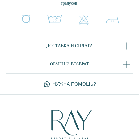
градусов.
МЯТА
ТРОПЕЗЬЕН
ЗЕФИР
ПЛОМБИР
СКАЙ
MIX&MATCH
ДОСТАВКА И ОПЛАТА
ЧЕРНЫЙ
ДЕНИМ
ОБМЕН И ВОЗВРАТ
ДЖЕЛАТО
ПОКУПАТЕЛЯМ
УХОД ЗА ИЗДЕЛИЯМИ
ДОСТАВКА И ОПЛАТА
ОБМЕН И ВОЗВРАТ
КОНТАКТЫ
РЕКВИЗИТЫ
О БРЕНДЕ
БЛОГ