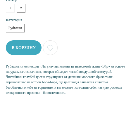
Размер
1
2
Категория
Рубашка
В КОРЗИНУ
НУЖНА ПОМОЩЬ?
Рубашка из коллекции «Лагуна» выполнена из невесомой ткани «Эйр» на основе
натурального эвкалипта, которая обладает легкой воздушной текстурой.
Чистейший голубой цвет и струящаяся от дыхания морского бриза ткань
переносят вас на остров Бора-Бора, где цвет воды сливается с цветом
безоблачного неба на горизонте, и вы можете позволить себе главную роскошь
сегодняшнего времени – безмятежность.
КАТЕГОРИИ
РУБАШКА
ТОП
ЮБКА