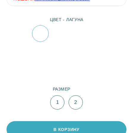
ПОКУПАТЕЛЯМ
RAY
ПРОГРАММА ЛОЯЛЬНОСТИ
О БРЕНДЕ
В КОРЗИНУ
УХОД ЗА ИЗДЕЛИЯМИ
БЛОГ
ДОСТАВКА И ОПЛАТА
В ИЗБРАННОЕ
ОБМЕН И ВОЗВРАТ
КОНТАКТЫ
Рубашка из коллекции «Лагуна» выполнена из
РЕКВИЗИТЫ
невесомой ткани «Эйр» на основе натурального
эвкалипта, которая обладает легкой воздушной
текстурой. Чистейший голубой цвет и струящаяся от
дыхания морского бриза ткань переносят вас на остров
Бора-Бора, где цвет воды сливается с цветом
безоблачного неба на горизонте, и вы можете позволить
себе главную роскошь сегодняшнего времени –
безмятежность.