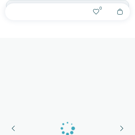
0
КАТЕГОРИИ
КОЛЛЕКЦИИ
РУБАШКА
ТРОПЕЗЬЕН
ДЖЕЛАТО
ТОП
ЮБКА
ЛОБСТЕР
ШОРТЫ
БРИОШЬ
ШОКОЛАД
БРЮКИ
ПЛАТЬЕ
ПИОН
ПЛАТЬЕ-РУБАШКА
КОРАЛЛ
АКСЕССУАРЫ
ЛАГУНА
СЕРТИФИКАТ
ПЕРСИК