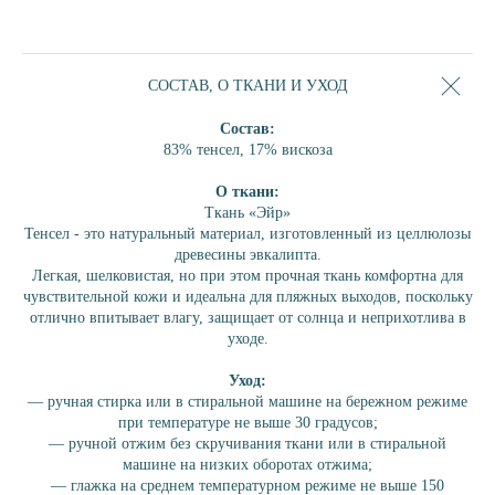
ШОРТЫ
БРЮКИ
ПЛАТЬЕ
СОСТАВ, О ТКАНИ И УХОД
ПЛАТЬЕ-РУБАШКА
АКСЕССУАРЫ
Состав:
83% тенсел, 17% вискоза
СЕРТИФИКАТ
О ткани:
КОЛЛЕКЦИИ
Ткань «Эйр»
ЛОБСТЕР
Тенсел - это натуральный материал, изготовленный из целлюлозы
БРИОШЬ
древесины эвкалипта.
Легкая, шелковистая, но при этом прочная ткань комфортна для
ШОКОЛАД
чувствительной кожи и идеальна для пляжных выходов, поскольку
ПИОН
отлично впитывает влагу, защищает от солнца и неприхотлива в
уходе.
КОРАЛЛ
ЛАГУНА
Уход:
ПЕРСИК
— ручная стирка или в стиральной машине на бережном режиме
при температуре не выше 30 градусов;
ИНЖИР
— ручной отжим без скручивания ткани или в стиральной
ЛАЙМ
машине на низких оборотах отжима;
ОБЛАКО
— глажка на среднем температурном режиме не выше 150