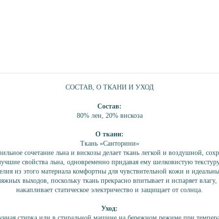
СОСТАВ, О ТКАНИ И УХОД
Состав:
80% лен, 20% вискоза
О ткани:
Ткань «Санторини»
ильное сочетание льна и вискозы делает ткань легкой и воздушной, сох
лучшие свойства льна, одновременно придавая ему шелковистую текстуру
елия из этого материала комфортны для чувствительной кожи и идеальны
яжных выходов, поскольку ткань прекрасно впитывает и испаряет влагу,
накапливает статическое электричество и защищает от солнца.
Уход:
чная стирка или в стиральной машине на бережном режиме при темпер