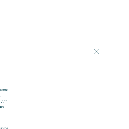
раняя
.
 для
 не
атуре