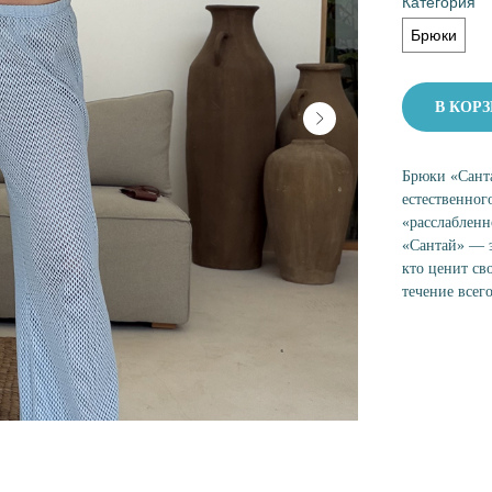
Категория
Брюки
В КОР
Брюки «Сант
естественног
«расслабленн
«Сантай» — э
кто ценит св
течение всего