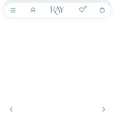
0
КАТЕГОРИИ
КОЛЛЕКЦИИ
РУБАШКА
ТРОПЕЗЬЕН
ДЖЕЛАТО
ТОП
ЮБКА
ЛОБСТЕР
ШОРТЫ
БРИОШЬ
ШОКОЛАД
БРЮКИ
ПЛАТЬЕ
ПИОН
ПЛАТЬЕ-РУБАШКА
КОРАЛЛ
АКСЕССУАРЫ
ЛАГУНА
СЕРТИФИКАТ
ПЕРСИК