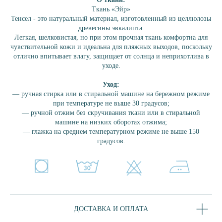
ЗЕФИР
Ткань «Эйр»
ПЛОМБИР
Тенсел - это натуральный материал, изготовленный из целлюлозы
древесины эвкалипта.
СКАЙ
Легкая, шелковистая, но при этом прочная ткань комфортна для
MIX&MATCH
чувствительной кожи и идеальна для пляжных выходов, поскольку
ЧЕРНЫЙ
отлично впитывает влагу, защищает от солнца и неприхотлива в
уходе.
ДЕНИМ
ДЖЕЛАТО
Уход:
— ручная стирка или в стиральной машине на бережном режиме
ПОКУПАТЕЛЯМ
при температуре не выше 30 градусов;
УХОД ЗА ИЗДЕЛИЯМИ
— ручной отжим без скручивания ткани или в стиральной
машине на низких оборотах отжима;
ДОСТАВКА И ОПЛАТА
— глажка на среднем температурном режиме не выше 150
ОБМЕН И ВОЗВРАТ
градусов.
КОНТАКТЫ
РЕКВИЗИТЫ
О БРЕНДЕ
БЛОГ
ДОСТАВКА И ОПЛАТА
Политика конфиденциальности