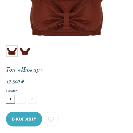
НУЖНА ПОМОЩЬ?
Топ «Инжир»
12 500
₽
КАТЕГОРИИ
Размер
РУБАШКА
1
2
3
ТОП
ЮБКА
ШОРТЫ
В КОРЗИНУ
БРЮКИ