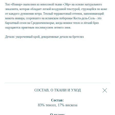
ПЛАТЬЕ
Топ «Инжир» выполнен из невесомой ткани «Эйр» на основе натурального
ПЛАТЬЕ-РУБАШКА
эвкалипта, которая обладает легкой воздушной текстурой, струящейся по коже
от каждого дуновения ветра. Теплый терракотовый оттенок, напоминающий
АКСЕССУАРЫ
мякоть инжира, созревшего на испанском побережье Коста-дель-Соль - это
СЕРТИФИКАТ
бархатный сезон на Средиземноморье, когда нежное тепло и лёгкий бриз
ощущаются приятным послевкусием летнего зноя.
КОЛЛЕКЦИИ
ЛОБСТЕР
Детали: укороченный крой, декоративные детали на бретелях
БРИОШЬ
ШОКОЛАД
ПИОН
КОРАЛЛ
ЛАГУНА
ПЕРСИК
ИНЖИР
ЛАЙМ
СОСТАВ, О ТКАНИ И УХОД
ОБЛАКО
Состав:
МЯТА
83% тенсел, 17% вискоза
ТРОПЕЗЬЕН
О ткани: