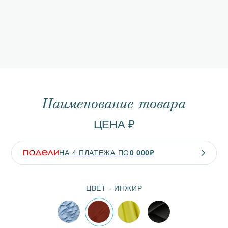
В ИЗБРАННОЕ
Топ «Инжир» выполнен из невесомой ткани «Эйр» на
основе натурального эвкалипта, которая обладает
легкой воздушной текстурой, струящейся по коже от
каждого дуновения ветра. Теплый терракотовый
оттенок, напоминающий мякоть инжира, созревшего на
испанском побережье Коста-дель-Соль - это бархатный
сезон на Средиземноморье, когда нежное тепло и
лёгкий бриз ощущаются приятным послевкусием
летнего зноя.
Детали: укороченный крой, декоративные детали на
бретелях