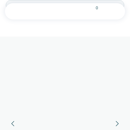
0
КАТЕГОРИИ
КОЛЛЕКЦИИ
РУБАШКА
ТРОПЕЗЬЕН
ДЖЕЛАТО
ТОП
ЮБКА
ЛОБСТЕР
ШОРТЫ
БРИОШЬ
ШОКОЛАД
БРЮКИ
ПЛАТЬЕ
ПИОН
ПЛАТЬЕ-РУБАШКА
КОРАЛЛ
АКСЕССУАРЫ
ЛАГУНА
СЕРТИФИКАТ
ПЕРСИК