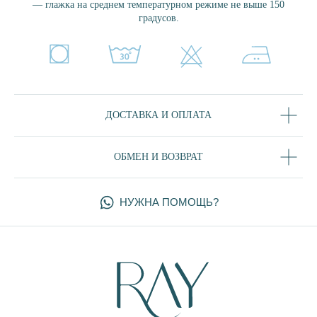
— глажка на среднем температурном режиме не выше 150
градусов.
МЯТА
ТРОПЕЗЬЕН
ЗЕФИР
ПЛОМБИР
СКАЙ
MIX&MATCH
ДОСТАВКА И ОПЛАТА
ЧЕРНЫЙ
ДЕНИМ
ОБМЕН И ВОЗВРАТ
ДЖЕЛАТО
ПОКУПАТЕЛЯМ
УХОД ЗА ИЗДЕЛИЯМИ
ДОСТАВКА И ОПЛАТА
ОБМЕН И ВОЗВРАТ
КОНТАКТЫ
РЕКВИЗИТЫ
О БРЕНДЕ