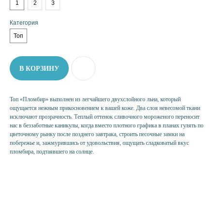
1
2
3
Категория
Топ
В КОРЗИНУ
Топ «Пломбир» выполнен из легчайшего двухслойного льна, который
НУЖНА ПОМОЩЬ?
ощущается нежным прикосновением к вашей коже. Два слоя невесомой ткани
исключают прозрачность. Теплый оттенок сливочного мороженого переносит
нас в беззаботные каникулы, когда вместо плотного графика в планах гулять по
цветочному рынку после позднего завтрака, строить песочные замки на
побережье и, зажмурившись от удовольствия, ощущать сладковатый вкус
пломбира, подтаявшего на солнце.
КАТЕГОРИИ
РУБАШКА
ТОП
ЮБКА