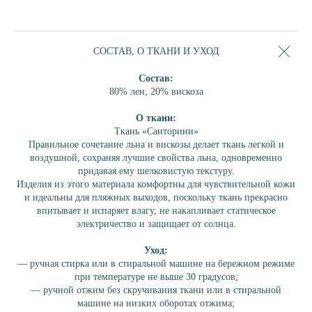
ШОРТЫ
БРЮКИ
СОСТАВ, О ТКАНИ И УХОД
ПЛАТЬЕ
ПЛАТЬЕ-РУБАШКА
Состав:
АКСЕССУАРЫ
80% лен, 20% вискоза
СЕРТИФИКАТ
О ткани:
КОЛЛЕКЦИИ
Ткань «Санторини»
Правильное сочетание льна и вискозы делает ткань легкой и
ЛОБСТЕР
воздушной, сохраняя лучшие свойства льна, одновременно
БРИОШЬ
придавая ему шелковистую текстуру.
Изделия из этого материала комфортны для чувствительной кожи
ШОКОЛАД
и идеальны для пляжных выходов, поскольку ткань прекрасно
ПИОН
впитывает и испаряет влагу, не накапливает статическое
КОРАЛЛ
электричество и защищает от солнца.
ЛАГУНА
Уход:
ПЕРСИК
— ручная стирка или в стиральной машине на бережном режиме
ИНЖИР
при температуре не выше 30 градусов;
— ручной отжим без скручивания ткани или в стиральной
ЛАЙМ
машине на низких оборотах отжима;
ОБЛАКО